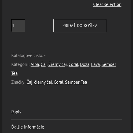
Clear selection
množstvo
PRIDAŤ DO KOŠÍKA
Chai
-
Semper
Katalógové číslo:
-
Tea
Kategórií:
Alba
,
Čaj
,
Čierny čaj
,
Coral
,
Doza
,
Lava
,
Semper
Tea
Značky:
Čaj
,
čierny čaj
,
Coral
,
Semper Tea
Popis
Ďalšie informácie