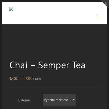
Skip
to
content
Chai – Semper Tea
Price
4,40
€
–
45,00
€
s DPH
range:
4,40€
Balenie
through
45,00€