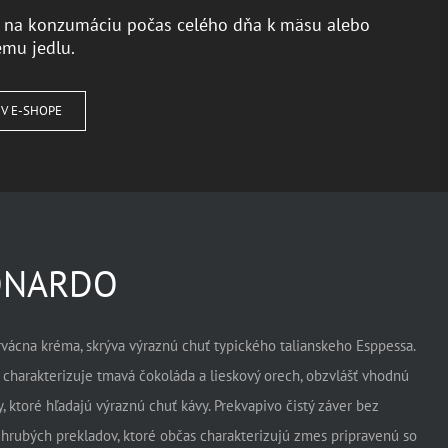
 na konzumáciu počas celého dňa k mäsu alebo
mu jedlu.
 V E-SHOPE
ONARDO
rvácna kréma, skrýva výraznú chuť typického talianskeho Esppessa.
 charakterizuje tmavá čokoláda a lieskový orech, obzvlášť vhodnú
y, ktoré hľadajú výraznú chuť kávy. Prekvapivo čistý záver bez
 hrubých prekladov, ktoré občas charakterizujú zmes pripravenú so