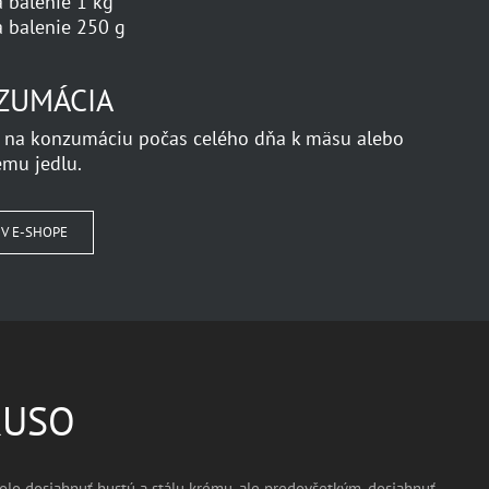
 balenie 1 kg
 balenie 250 g
ZUMÁCIA
 na konzumáciu počas celého dňa k mäsu alebo
mu jedlu.
 V E-SHOPE
RUSO
lo dosiahnuť hustú a stálu krému, ale predovšetkým, dosiahnuť