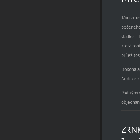
Táto zmes
pečeného
sladko – 
ktorá rob
príležitos
Dokonalá 
Arabike z
Pod týmt
objednan
ZRN