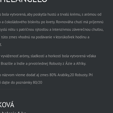
 bola vytvorená, aby poskytla hustú a trvalú krému, s arómou od
 a čokoládového biskvitu po kvety. Rovnováha chutí má príjemnú
kyslú nôtu s patričnou sýtosťou a intenzívnou záverečnou chuťou,
í túto zmes vhodnú na podávanie v ktorúkoľvek hodinu a
ť.
vyváženosť arómy, sladkosti a horkosti bola vytvorená vďaka
 Brazílie a Indie a prvotriednej Robusty z Ázie a Afriky.
o názvom vieme dodať aj zmes 80% Arabiky,20 Robusty. Pri
i dajte do poznámky 80/20
KOVÁ