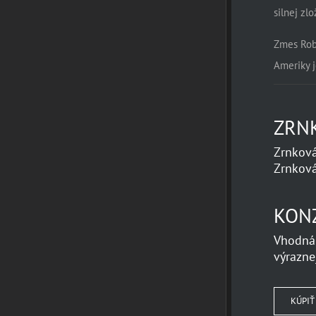
silnej zl
Zmes Robu
Ameriky j
ZRN
Zrnková
Zrnková
KON
Vhodná
výrazne
KÚPIŤ