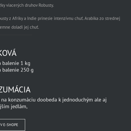
ožky viacerých druhov Robusty.
sty z Afriky a Indie prinesie intenzívnu chuť. Arabika zo strednej
emne doladi jej chuť.
KOVÁ
 balenie 1 kg
 balenie 250 g
ZUMÁCIA
 na konzumáciu doobeda k jednoduchým ale aj
jším jedlám,
 V E-SHOPE