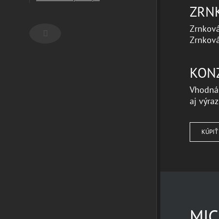
ZRN
Zrnková
Facebook
Zrnková
KON
Vhodná
aj výra
KÚPIŤ
MI