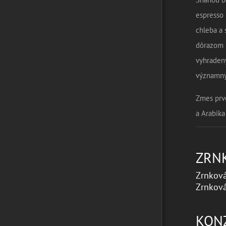
espresso 
chleba a 
dôrazom n
vyhradený
významný
Zmes prvo
a Arabika
ZRN
Zrnková
Zrnková
KON