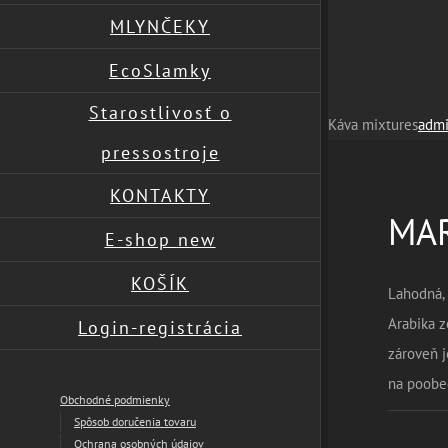
MLYNČEKY
EcoSlamky
Starostlivosť o
Káva mixtures
adm
pressostroje
KONTAKTY
MA
E-shop new
KOŠÍK
Lahodná, 
Arabika z
Login-registrácia
zároveň j
na poobed
Obchodné podmienky
Spôsob doručenia tovaru
Ochrana osobných údajov