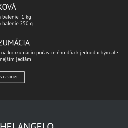
KOVÁ
 balenie 1 kg
 balenie 250 g
ZUMÁCIA
 na konzumáciu počas celého dňa k jednoduchým ale
znejším jedlám
 V E-SHOPE
CHELANGELO