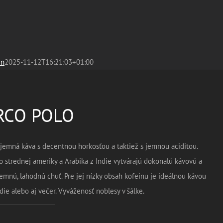
in
2025-11-12T16:21:03+01:00
RCO POLO
jemná káva s decentnou horkosťou a taktiež s jemnou aciditou.
o strednej ameriky a Arabika z Indie vytvárajú dokonalú kávovú a
emnú, lahodnú chuť. Pre jej nízky obsah kofeinu je ideálnou kávou
ie alebo aj večer. Vyváženosť noblesy v šálke.