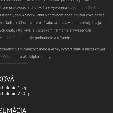
ktoré očakávate. Príchuť, vzácne vytvorená stopami opečeného
sušienok, ponúka horkú chuť v správnom bode, chuťou čokoláday a
a sladkosť. Chute ktoré ostávajú, sa zladia v paletu trvalých a jasne
ch chutí. Táto káva je výsledkom harmónie a vyváženosti
ch chutí a podporuje prebudenie a trávenie.
triednych zŕn robusty z Indie a Afriky vytvára zlatú a hustú krému
 z Colombie vnáša štipku acidity.
KOVÁ
 balenie 1 kg
 balenie 250 g
ZUMÁCIA