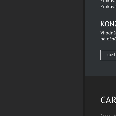
Zrnková
Zrnková
KON
Vhodná
náročné
KÚPIŤ
CA
Snahou bo