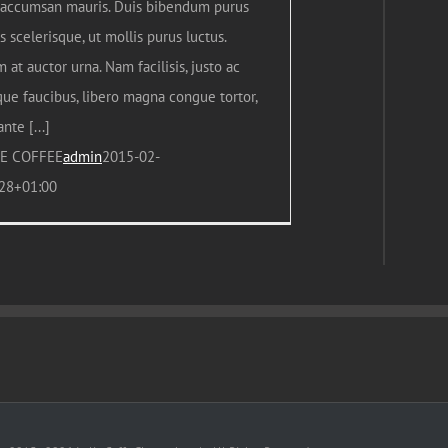
 accumsan mauris. Duis bibendum purus
s scelerisque, ut mollis purus luctus.
 at auctor urna. Nam facilisis, justo ac
que faucibus, libero magna congue tortor,
nte [...]
E COFFEE
admin
2015-02-
:28+01:00