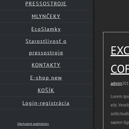
PRESSOSTROJE
MLYNČEKY
EcoSlamky
Starostlivosť o
EXC
pressostroje
CO
KONTAKTY
E-shop new
admin
201
KOŠÍK
Lorem ips
Login-registrácia
elit. Vest
sollicitud
sapien lig
Obchodné podmienky