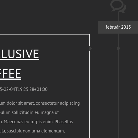
február 2015
LUSIVE
FFEE
5-02-04T19:25:28+01:00
um dolor sit amet, consectetur adipiscing
ibulum sollicitudin eu magna ut
in. Maecenas eu turpis enim. Phasellus
ula, suscipit non urna elementum,