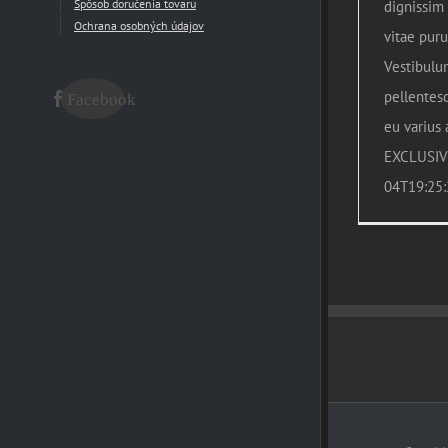
Spôsob doručenia tovaru
dignissim
Ochrana osobných údajov
vitae puru
Vestibulum
pellentes
Facebook
eu varius a
EXCLUSIV
04T19:25