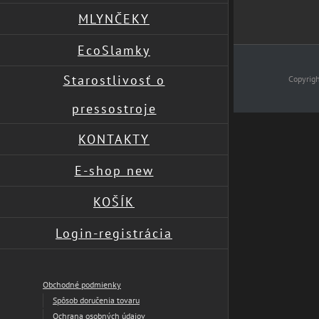
MLYNČEKY
EcoSlamky
Starostlivosť o
Copyrig
pressostroje
Page load link
KONTAKTY
E-shop new
KOŠÍK
Login-registrácia
Obchodné podmienky
Spôsob doručenia tovaru
Ochrana osobných údajov