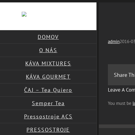
Skip
to
content
DOMOV
admin
2016-03
O NÁS
KÁVA MIXTURES
Share Th
KÁVA GOURMET
Leave A Co
ČAJ – Tea Quiero
Semper Tea
You must be
l
Pressostroje ACS
PRESSOSTROJE