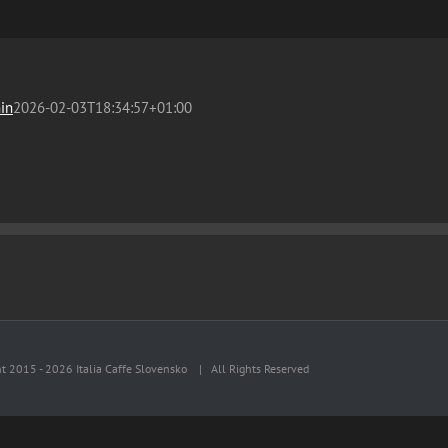
in
2026-02-03T18:34:57+01:00
ht 2015 -
2026 Italia Caffe Slovensko
| All Rights Reserved