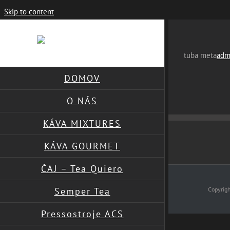
Skip to content
tuba meta
adm
DOMOV
O NÁS
KÁVA MIXTURES
KÁVA GOURMET
ČAJ – Tea Quiero
Semper Tea
Copyrig
Pressostroje ACS
Page load link