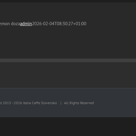
lemon doza
admin
2026-02-04T08:30:27+01:00
ht 2015 -
2026 Italia Caffe Slovensko
| All Rights Reserved