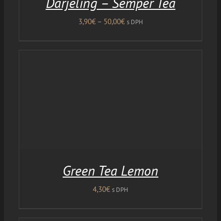
Darjeling – Semper Tea
Price
3,90
€
–
50,00
€
s DPH
range:
3,90€
through
50,00€
Green Tea Lemon
4,30
€
s DPH