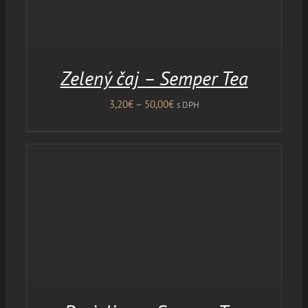
Zelený čaj – Semper Tea
Price
3,20
€
–
50,00
€
s DPH
range:
3,20€
through
50,00€