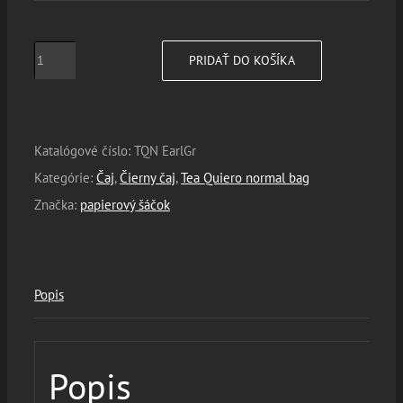
množstvo
PRIDAŤ DO KOŠÍKA
Earl
Grey
Katalógové číslo:
TQN EarlGr
Kategórie:
Čaj
,
Čierny čaj
,
Tea Quiero normal bag
Značka:
papierový šáčok
Popis
Popis