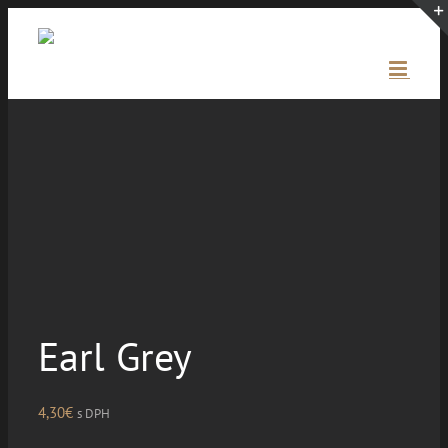
Skip
to
content
Earl Grey
4,30
€
s DPH