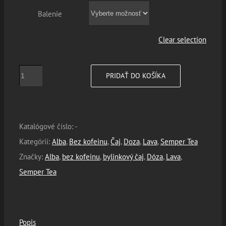
Balenie
through
66,00€
Clear selection
množstvo
PRIDAŤ DO KOŠÍKA
Ayurveda
Garden
–
Katalógové číslo:
-
Semper
Kategórií:
Alba
,
Bez kofeinu
,
Čaj
,
Doza
,
Lava
,
Semper Tea
Tea
Značky:
Alba
,
bez kofeinu
,
bylinkový čaj
,
Dóza
,
Lava
,
Semper Tea
Popis