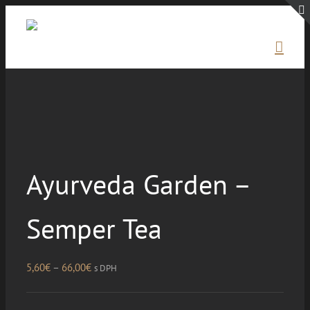
Skip
to
content
Ayurveda Garden –
Semper Tea
Price
5,60
€
–
66,00
€
s DPH
range:
5,60€