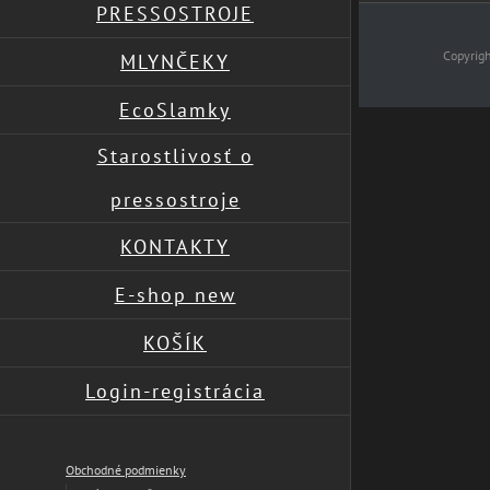
PRESSOSTROJE
Copyrig
MLYNČEKY
EcoSlamky
Page load link
Starostlivosť o
pressostroje
KONTAKTY
E-shop new
KOŠÍK
Login-registrácia
Obchodné podmienky