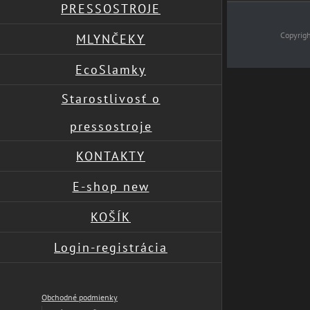
PRESSOSTROJE
Copyrig
MLYNČEKY
EcoSlamky
Page load link
Starostlivosť o
pressostroje
KONTAKTY
E-shop new
KOŠÍK
Login-registrácia
Obchodné podmienky